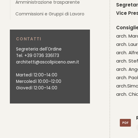
Amministrazione trasparente
Segretar
Vice Pre
Commissioni e Gruppi di Lavoro
Consiglie
arch. Mar
CONTATTI
arch. La
Segreteria dell'Ordine
arch. Al
Tel. +39 0736 336173
arch. Ste
architetti@ascolipiceno.awn.it
arch. Ang
Martedì 12:00–14:00
arch. Pao
Mercoledì 10:00–12:00
arch.Simo
Giovedì 12:00–14:00
arch. Chi
PDF