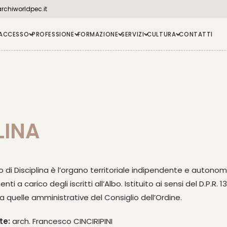
chiworldpec.it
ACCESSO
PROFESSIONE
FORMAZIONE
SERVIZI
CULTURA
CONTATTI
LINA
lio di Disciplina è l’organo territoriale indipendente e autonom
ti a carico degli iscritti all’Albo. Istituito ai sensi del D.P.R.
da quelle amministrative del Consiglio dell’Ordine.
te:
arch. Francesco CINCIRIPINI