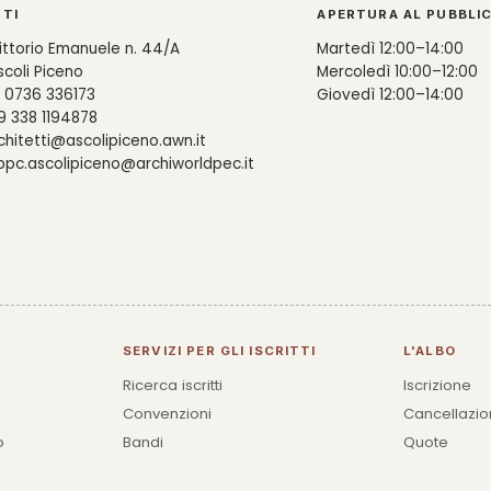
TI
APERTURA AL PUBBLI
ittorio Emanuele n. 44/A
Martedì 12:00–14:00
coli Piceno
Mercoledì 10:00–12:00
 0736 336173
Giovedì 12:00–14:00
 338 1194878
chitetti@ascolipiceno.awn.it
pc.ascolipiceno@archiworldpec.it
SERVIZI PER GLI ISCRITTI
L'ALBO
Ricerca iscritti
Iscrizione
Convenzioni
Cancellazi
o
Bandi
Quote