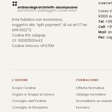
CONTAT
Corso V
63100 As
Ente Pubblico non economico,
Tel:
+39
soggetto allo “split payment” di cui art.17.ter
Cell:
+39
DPR 633/72.
Mail:
ar
Codice IPA: odapap
Pec:
oap
CF: 92002500442
Codice Univoco: UFG75M
L'ORDINE
FORMAZIONE
Scopri l'ordine
Offerta formativa
Organi e Gruppi di Lavoro
Obbligo formativo
Consiglio dell'Ordine
Accreditare un event
Consiglio di Disciplina
Esonero