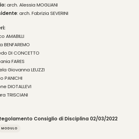
io:
arch. Alessia MOGLIANI
sidente
: arch. Fabrizia SEVERINI
ri:
co AMABILLI
ura BENFAREMO
fredo DI CONCETTO
fania FARES
ela Giovanna LEUZZI
lo PANICHI
ne DIOTALLEVI
ara TRISCIANI
Regolamento Consiglio di Disciplina 02/03/2022
MODULO