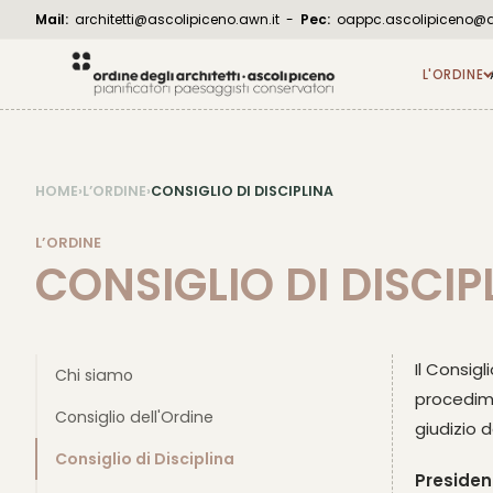
Mail:
architetti@ascolipiceno.awn.it
-
Pec:
oappc.ascolipiceno@ar
L'ORDINE
HOME
›
L’ORDINE
›
CONSIGLIO DI DISCIPLINA
L’ORDINE
CONSIGLIO DI DISCIP
Il Consig
Chi siamo
procedimen
Consiglio dell'Ordine
giudizio 
Consiglio di Disciplina
Presiden